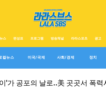
뉴스
편성표
프로그램
방송채널
라라스포츠
광고
로컬뉴스
미국/국제
사회/경제
정치
이'가 공포의 날로..美 곳곳서 폭