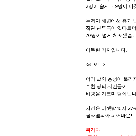
2명이 숨지고 9명이 다
뉴저지 해변에선 흉기 
집단 난투극이 잇따르
70명이 넘게 체포됐습니
이두현 기자입니다.
<리포트>
여러 발의 총성이 울리
수천 명의 시민들이
비명을 지르며 달아납니
사건은 어젯밤 10시 27
필라델피아 페어마운트
목격자