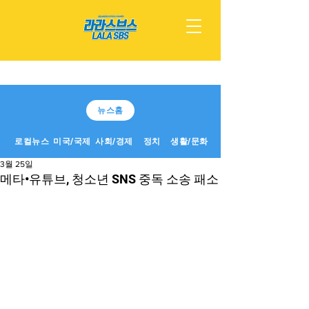
뉴스홈
로컬뉴스
미국/국제
사회/경제
정치
생활/문화
3월 25일
메타•유튜브, 청소년 SNS 중독 소송 패소