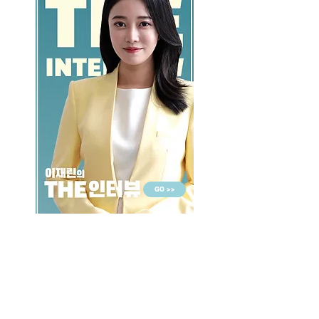
GO >>
LALASBS
About Us