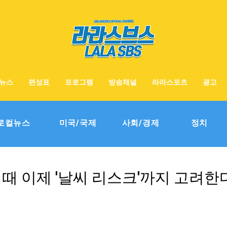
뉴스
편성표
프로그램
방송채널
라라스포츠
광고
로컬뉴스
미국/국제
사회/경제
정치
 때 이제 '날씨 리스크'까지 고려한