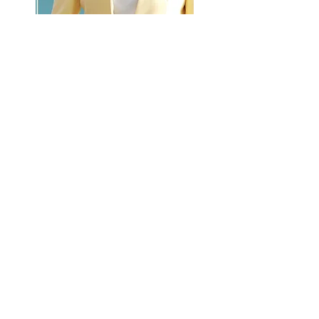
GO >>
LALASBS
About Us
CHANNEL
Schedule
How to Watch
NEWS
Evening News
News
BUSINESS
Contents
Advertising