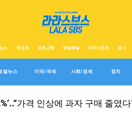
뉴스
편성표
프로그램
방송채널
라라스포츠
광고
로컬뉴스
미국/국제
사회/경제
정치
2%’..“가격 인상에 과자 구매 줄였다