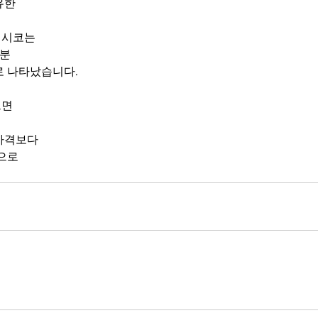
유한
펩시코는
분 
로 나타났습니다.
르면
가격보다
것으로