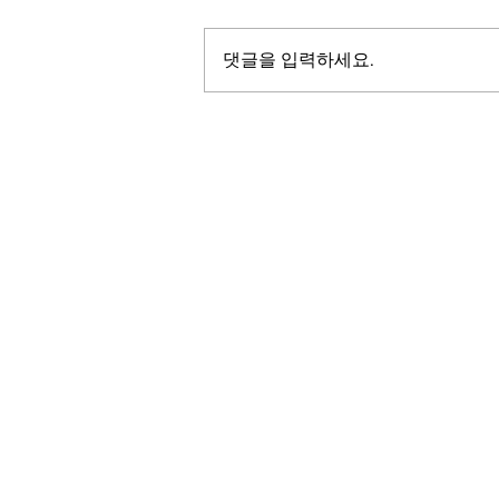
댓글을 입력하세요.
LALASBS
About Us
The SBS International Logo is a service mark