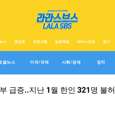
뉴스
편성표
프로그램
방송채널
라라스포츠
광고
로컬뉴스
미국/국제
사회/경제
정치
부 급증..지난 1월 한인 321명 불