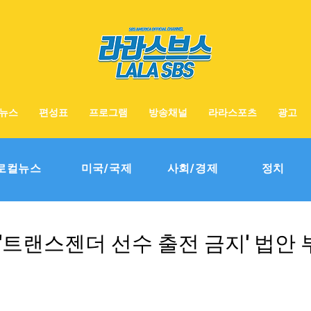
뉴스
편성표
프로그램
방송채널
라라스포츠
광고
로컬뉴스
미국/국제
사회/경제
정치
'트랜스젠더 선수 출전 금지' 법안 