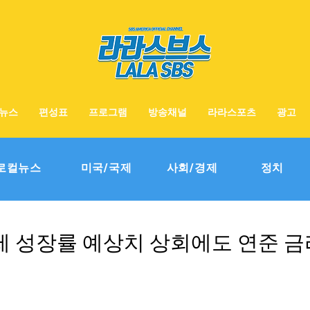
뉴스
편성표
프로그램
방송채널
라라스포츠
광고
로컬뉴스
미국/국제
사회/경제
정치
제 성장률 예상치 상회에도 연준 금