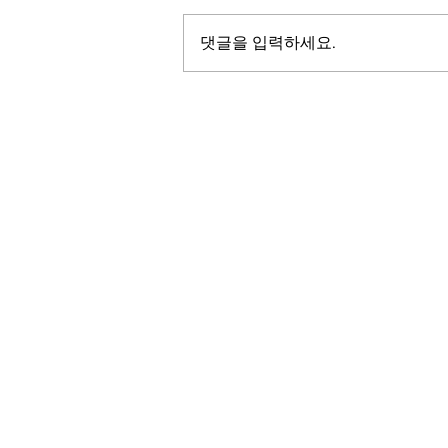
댓글을 입력하세요.
LALASBS
About Us
The SBS International Logo is a service mark