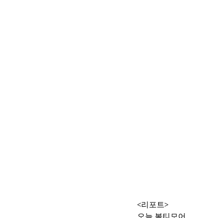
<리포트>
오늘 볼티모어