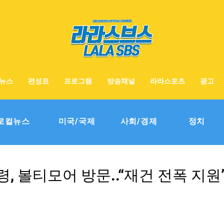
뉴스
편성표
프로그램
방송채널
라라스포츠
광고
로컬뉴스
미국/국제
사회/경제
정치
, 볼티모어 방문..“재건 전폭 지원