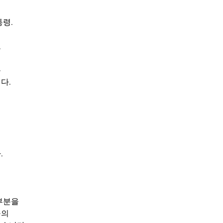
통령.
고
 
다.
터
.
부분을 
구의