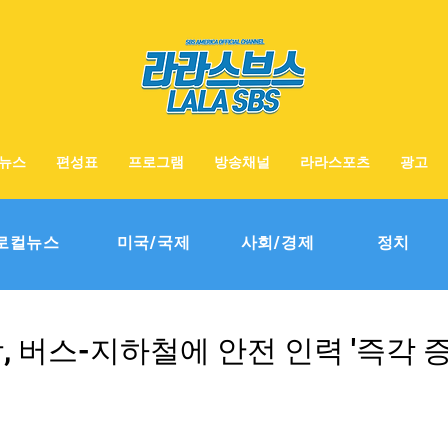
뉴스
편성표
프로그램
방송채널
라라스포츠
광고
로컬뉴스
미국/국제
사회/경제
정치
장, 버스-지하철에 안전 인력 '즉각 