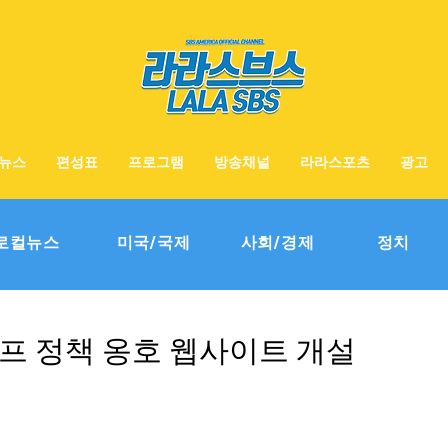
뉴스
편성표
프로그램
방송채널
라라스포츠
광고
로컬뉴스
미국/국제
사회/경제
정치
럼프 정책 옹호 웹사이트 개설