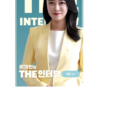
GO >>
LALASBS
About Us
CHANNEL