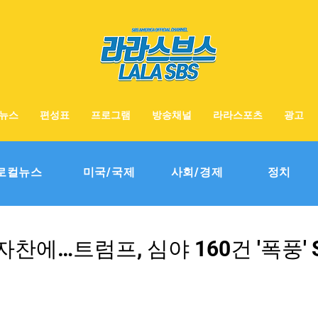
뉴스
편성표
프로그램
방송채널
라라스포츠
광고
로컬뉴스
미국/국제
사회/경제
정치
찬에…트럼프, 심야 160건 '폭풍' 