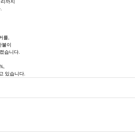
밸리까지
.
커를,
산불이
시켰습니다.
%,
고 있습니다.