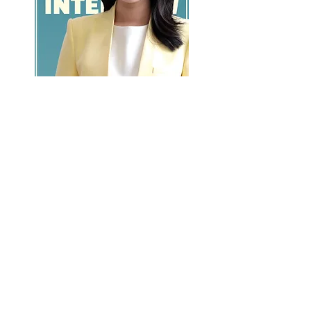
GO >>
LALASBS
About Us
CHANNEL
Schedule
How to Watch