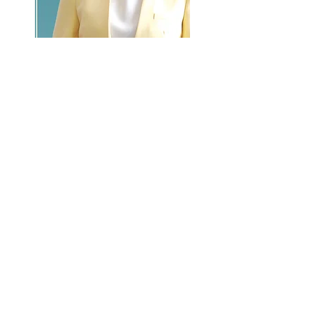
GO >>
LALASBS
About Us
CHANNEL
Schedule
How to Watch
NEWS
Evening News
News