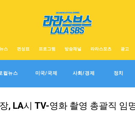
뉴스
편성표
프로그램
방송채널
라라스포츠
광고
로컬뉴스
미국/국제
사회/경제
정치
장, LA시 TV-영화 촬영 총괄직 임