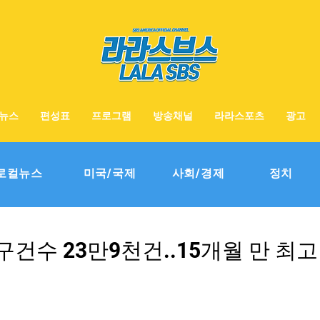
뉴스
편성표
프로그램
방송채널
라라스포츠
광고
로컬뉴스
미국/국제
사회/경제
정치
건수 23만9천건..15개월 만 최고