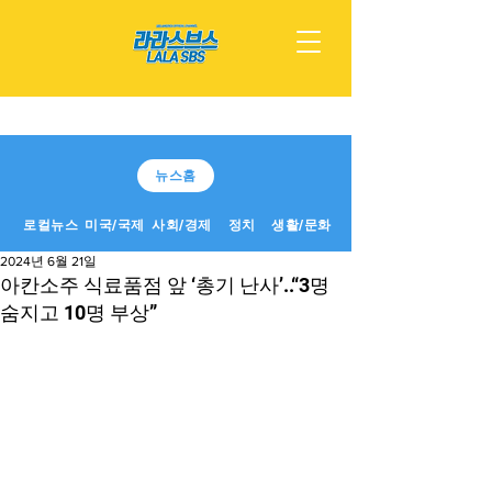
뉴스홈
로컬뉴스
미국/국제
사회/경제
정치
생활/문화
2024년 6월 21일
아칸소주 식료품점 앞 ‘총기 난사’..“3명
숨지고 10명 부상”