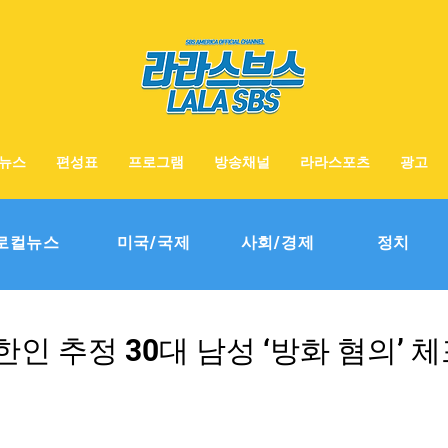
뉴스
편성표
프로그램
방송채널
라라스포츠
광고
로컬뉴스
미국/국제
사회/경제
정치
인 추정 30대 남성 ‘방화 혐의’ 