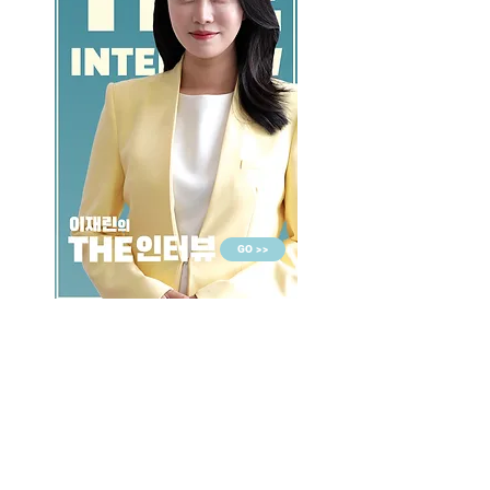
GO >>
LALASBS
About Us
CHANNEL
Schedule