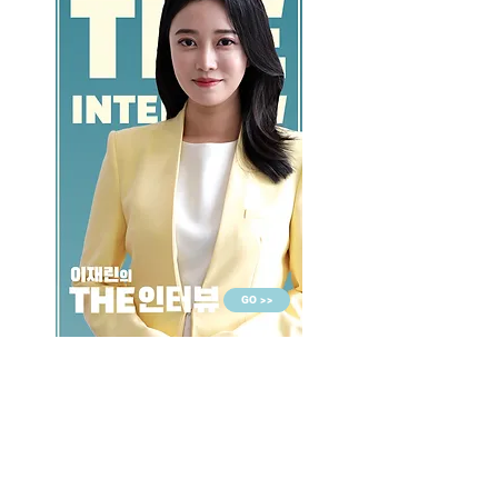
GO >>
LALASBS
About Us