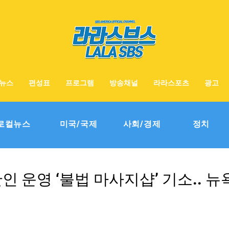
뉴스
편성표
프로그램
방송채널
라라스포츠
광고
로컬뉴스
미국/국제
사회/경제
정치
한인 운영 ‘불법 마사지샵’ 기소.. 