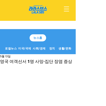
뉴스홈
로컬뉴스
미국/국제
사회/경제
정치
생활/문화
5월 13일
영국 여객선서 1명 사망·집단 장염 증상