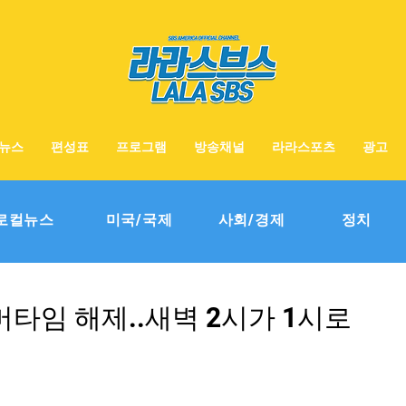
뉴스
편성표
프로그램
방송채널
라라스포츠
광고
로컬뉴스
미국/국제
사회/경제
정치
머타임 해제..새벽 2시가 1시로