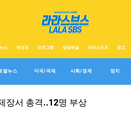
뉴스
편성표
프로그램
방송채널
라라스포츠
광고
로컬뉴스
미국/국제
사회/경제
정치
장서 총격..12명 부상