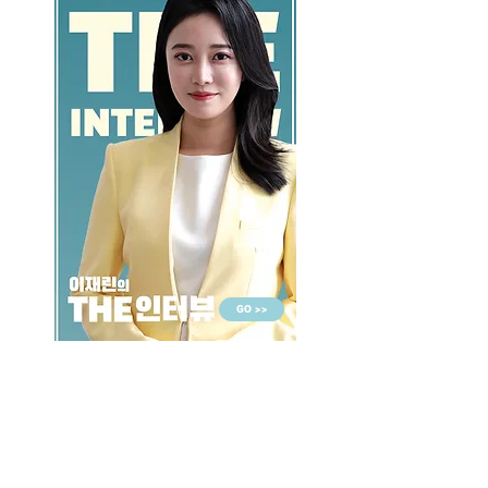
GO >>
LALASBS
About Us