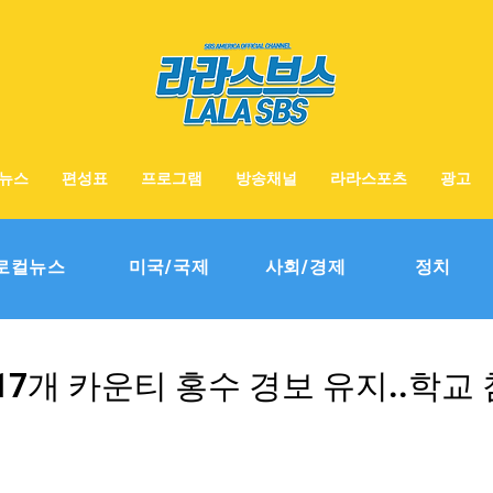
뉴스
편성표
프로그램
방송채널
라라스포츠
광고
로컬뉴스
미국/국제
사회/경제
정치
7개 카운티 홍수 경보 유지..학교