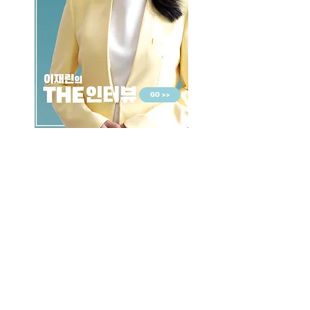
GO >>
LALASBS
About Us
CHANNEL
Schedule
How to Watch
NEWS
Evening News