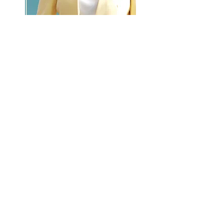
GO >>
LALASBS
About Us
CHANNEL
Schedule
How to Watch
NEWS
Evening News
News
BUSINESS
Contents