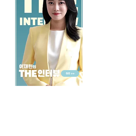
GO >>
LALASBS
About Us
CHANNEL