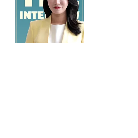
GO >>
LALASBS
About Us
CHANNEL
Schedule