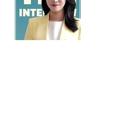
GO >>
LALASBS
About Us
CHANNEL
Schedule
How to Watch