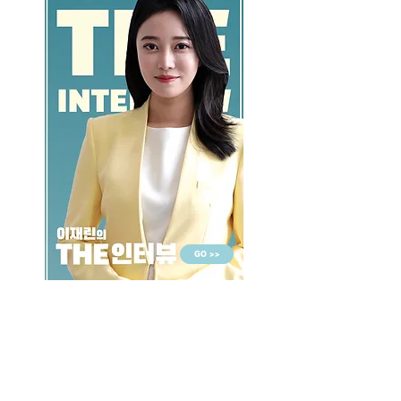
GO >>
LALASBS
About Us