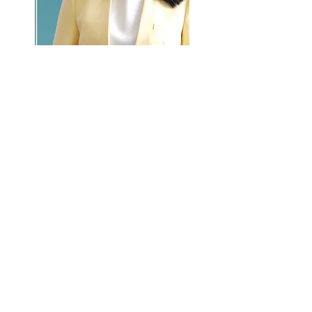
GO >>
LALASBS
About Us
CHANNEL
Schedule
How to Watch
NEWS
Evening News
News