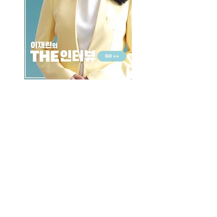
GO >>
LALASBS
About Us
CHANNEL
Schedule
How to Watch
NEWS
Evening News
News