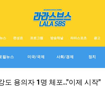
뉴스
편성표
프로그램
방송채널
라라스포츠
광고
로컬뉴스
미국/국제
사회/경제
정치
도 용의자 1명 체포.."이제 시작"