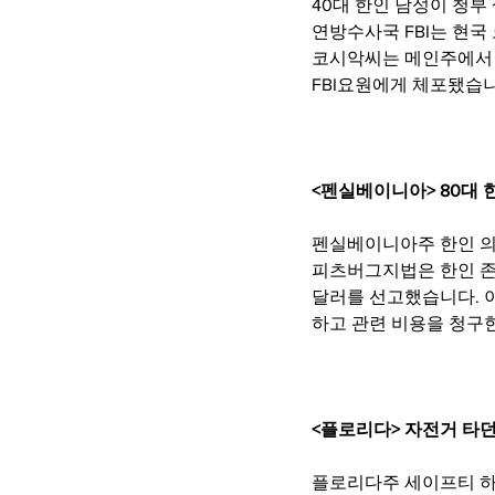
40대 한인 남성이 청부
연방수사국 FBI는 현국
코시악씨는 메인주에서 
FBI요원에게 체포됐습니
<펜실베이니아> 80대 한
펜실베이니아주 한인 의
피츠버그지법은 한인 존
달러를 선고했습니다. 이
하고 관련 비용을 청구
<플로리다> 자전거 타던
플로리다주 세이프티 하