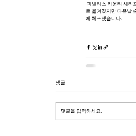
 피넬라스 카운티 셰리프국은 지난 9일 밤 9시쯤 이모씨가 자전거를  타고 가다 뷰익 SUV에 치여 병원으
로 옮겨졌지만 다음날 
에 체포됐습니다.
댓글
댓글을 입력하세요.