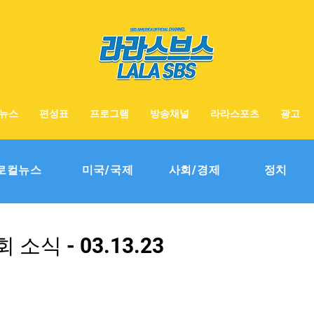
뉴스
편성표
프로그램
방송채널
라라스포츠
광고
로컬뉴스
미국/국제
사회/경제
정치
소식 - 03.13.23