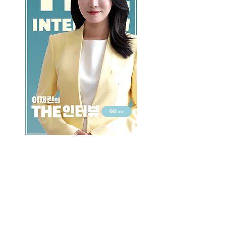
GO >>
LALASBS
About Us
CHANNEL
Schedule