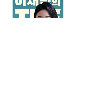
GO >>
LALASBS