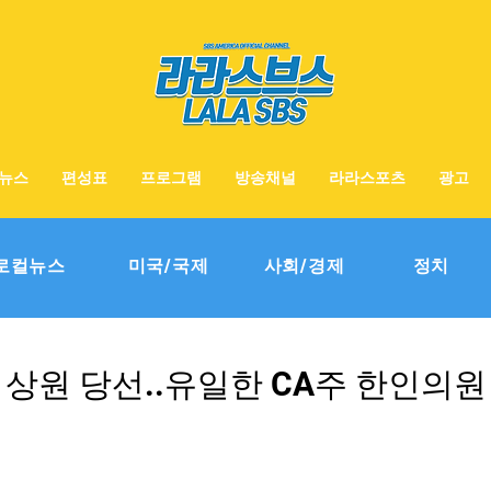
뉴스
편성표
프로그램
방송채널
라라스포츠
광고
로컬뉴스
미국/국제
사회/경제
정치
 상원 당선..유일한 CA주 한인의원