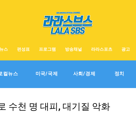
뉴스
편성표
프로그램
방송채널
라라스포츠
광고
로컬뉴스
미국/국제
사회/경제
정치
 수천 명 대피, 대기질 악화