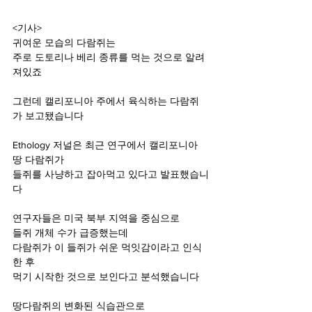
<기사>
귀여운 모습의 다람쥐는
주로 도토리나 베리 종류를 먹는 것으로 알려
져있죠
그런데 캘리포니아 주에서 육식하는 다람쥐
가 보고됐습니다
Ethology 저널은 최근 연구에서 캘리포니아 
땅 다람쥐가
들쥐를 사냥하고 잡아먹고 있다고 발표했습니
다
연구자들은 미국 북부 지역을 중심으로 
들쥐 개체 수가 급증했는데
다람쥐가 이 들쥐가 쉬운 먹잇감이라고 인식
한 후
먹기 시작한 것으로 보인다고 분석했습니다
땅다람쥐의 변화된 식습관으로