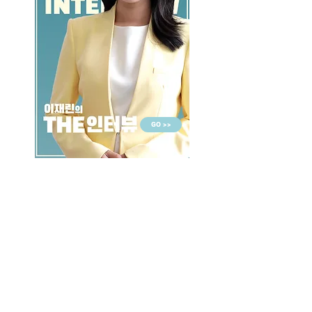
GO >>
LALASBS
About Us
CHANNEL
Schedule
How to Watch