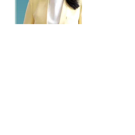
GO >>
LALASBS
About Us
CHANNEL
Schedule
How to Watch
NEWS
Evening News