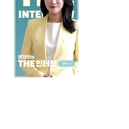
GO >>
LALASBS
About Us
CHANNEL
Schedule