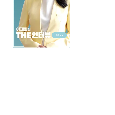
GO >>
LALASBS
About Us
CHANNEL
Schedule
How to Watch
NEWS
Evening News