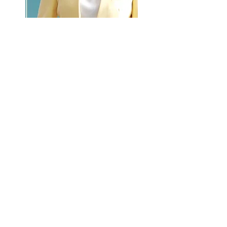
GO >>
LALASBS
About Us
CHANNEL
Schedule
How to Watch
NEWS
Evening News
News
BUSINESS
Contents