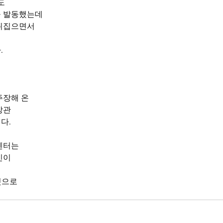
도
을 발동했는데
 뒤집으면서
 
주장해 온
장관
다.
센터는
인이
것으로