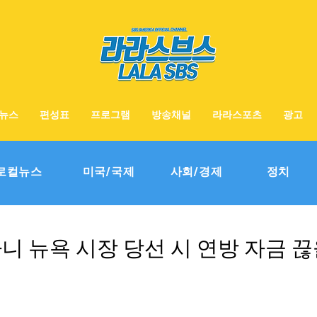
뉴스
편성표
프로그램
방송채널
라라스포츠
광고
로컬뉴스
미국/국제
사회/경제
정치
니 뉴욕 시장 당선 시 연방 자금 끊