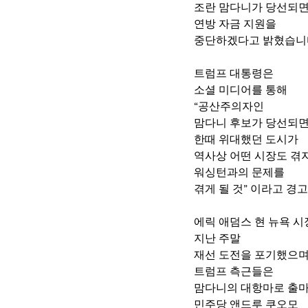
조란 맘다니가 당선되면
연방 자금 지원을 
중단하겠다고 밝혔습니
트럼프 대통령은 
소셜 미디어를 통해
“공산주의자인 
맘다니 후보가 당선되
한때 위대했던 도시가 
역사상 어떤 시장도 겪지
워싱턴과의 문제를 
겪게 될 것” 이라고 경
에릭 애덤스 현 뉴욕 시
지난 주말 
재선 도전을 포기했으며
트럼프 측근들은  
맘다니의 대항마로 출마
민주당 앤드루 쿠오모 